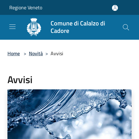
Salta al contenuto principale
Regione Veneto
Comune di Calalzo di
Cadore
Home
>
Novità
>
Avvisi
Avvisi