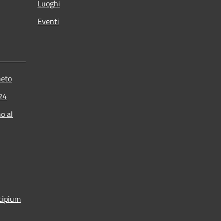
Luoghi
Eventi
neto
024
o al
icipium