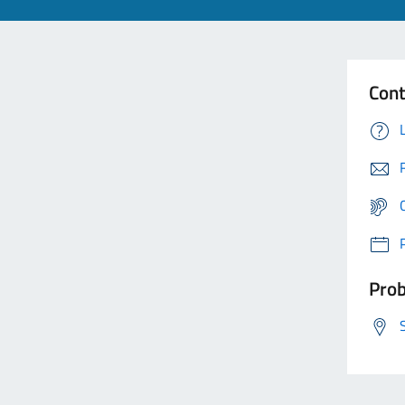
Cont
Prob