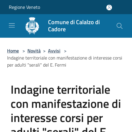
Salta al contenuto principale
Regione Veneto
Comune di Calalzo di
Cadore
Home
>
Novità
>
Avvisi
>
Indagine territoriale con manifestazione di interesse corsi
per adulti "serali" del E. Fermi
Indagine territoriale
con manifestazione di
interesse corsi per
adulti "serali" del E.