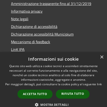
Amministrazione trasparente fino al 31/12/2019
Informativa privacy
Note legali
Dichiarazione di accessibilità
Dichiarazione accessibilità Municipium
Meccanismo di feedback
LinK IPA
×
Social media policy
Informazioni sui cookie
Questo sito web utilizza cookie tecnici e assimilati strettamente
necessari al corretto funzionamento e alla navigazione del sito,
nonché un cookie tecnico analitico al solo fine di elaborare
informazioni statistiche, aggregate e anonime.
RSS
Copyright © 2026 • Comune di
Per maggiori dettagli, può consultare la cookie policy al seguente
link
Accessibilità
Calalzo di Cadore • Powered by
Privacy
Municipium
Accesso
•
RIFIUTA TUTTO
ACCETTA TUTTO
Cookie
redazione
Mappa del sito
MOSTRA DETTAGLI