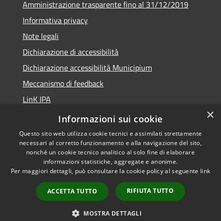
Amministrazione trasparente fino al 31/12/2019
Informativa privacy
Note legali
Dichiarazione di accessibilità
Dichiarazione accessibilità Municipium
Meccanismo di feedback
LinK IPA
×
Social media policy
Informazioni sui cookie
Questo sito web utilizza cookie tecnici e assimilati strettamente
necessari al corretto funzionamento e alla navigazione del sito,
nonché un cookie tecnico analitico al solo fine di elaborare
informazioni statistiche, aggregate e anonime.
RSS
Copyright © 2026 • Comune di
Per maggiori dettagli, può consultare la cookie policy al seguente
link
Accessibilità
Calalzo di Cadore • Powered by
Privacy
Municipium
Accesso
•
RIFIUTA TUTTO
ACCETTA TUTTO
Cookie
redazione
Mappa del sito
MOSTRA DETTAGLI