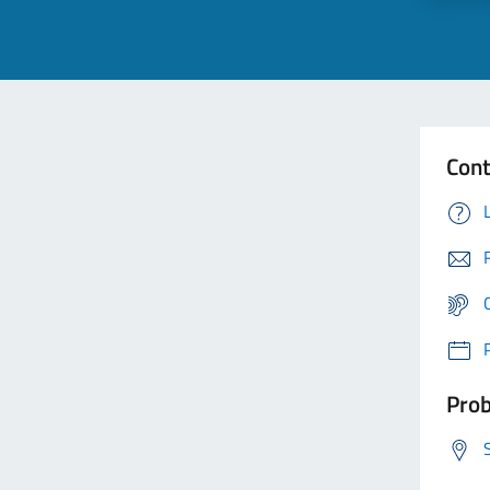
Cont
Prob