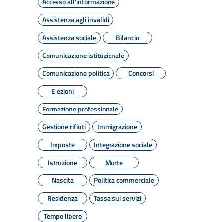
Accesso all'informazione
Assistenza agli invalidi
Assistenza sociale
Bilancio
Comunicazione istituzionale
Comunicazione politica
Concorsi
Elezioni
Formazione professionale
Gestione rifiuti
Immigrazione
Imposte
Integrazione sociale
Istruzione
Morte
Nascita
Politica commerciale
Residenza
Tassa sui servizi
Tempo libero