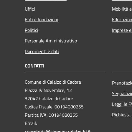
Uffici
Mobilità e
Enti e fondazioni
Educazion
Politici
Imprese 
Personale Amministrativo
Documenti e dati
CONTATTI
Comune di Calalzo di Cadore
Prenotaz
Piazza IV Novembre, 12
Segnalazi
32042 Calalzo di Cadore
Leggi le 
Codice Fiscale: 00194080255
Richiesta
Partita IVA: 00194080255
Email:
segreteria@comune.calalzo.bl.it