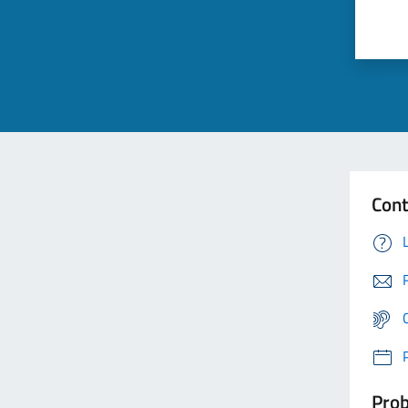
Cont
Prob