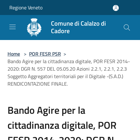
Salta al contenuto principale
Regione Veneto
Comune di Calalzo di
Cadore
Home
>
POR FESR PSR
>
Bando Agire per la cittadinanza digitale, POR FESR 2014-
2020: DGR N. 557 DEL 05.05.20 Azioni 2.2.1, 2.2.1, 2.2.3
Soggetto Aggregatori territoriali per il Digitale -(S.A.D.)
RENDICONTAZIONE FINALE.
Bando Agire per la
cittadinanza digitale, POR
FESR 2014-2020: DGR N.