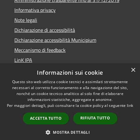
Informativa privacy
Note legali
Dichiarazione di accessibilità
Dichiarazione accessibilità Municipium
Meccanismo di feedback
LinK IPA
×
Social media policy
Informazioni sui cookie
Questo sito web utilizza cookie tecnici e assimilati strettamente
necessari al corretto funzionamento e alla navigazione del sito,
nonché un cookie tecnico analitico al solo fine di elaborare
informazioni statistiche, aggregate e anonime.
RSS
Copyright © 2026 • Comune di
Per maggiori dettagli, può consultare la cookie policy al seguente
link
Accessibilità
Calalzo di Cadore • Powered by
Privacy
Municipium
Accesso
•
RIFIUTA TUTTO
ACCETTA TUTTO
Cookie
redazione
Mappa del sito
MOSTRA DETTAGLI