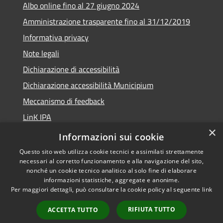
Albo online fino al 27 giugno 2024
Amministrazione trasparente fino al 31/12/2019
Informativa privacy
Note legali
Dichiarazione di accessibilità
Dichiarazione accessibilità Municipium
Meccanismo di feedback
LinK IPA
×
Social media policy
Informazioni sui cookie
Questo sito web utilizza cookie tecnici e assimilati strettamente
necessari al corretto funzionamento e alla navigazione del sito,
nonché un cookie tecnico analitico al solo fine di elaborare
informazioni statistiche, aggregate e anonime.
RSS
Copyright © 2026 • Comune di
Per maggiori dettagli, può consultare la cookie policy al seguente
link
Accessibilità
Calalzo di Cadore • Powered by
Privacy
Municipium
Accesso
•
RIFIUTA TUTTO
ACCETTA TUTTO
Cookie
redazione