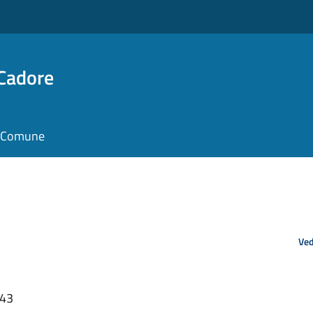
 Cadore
il Comune
Ved
:43