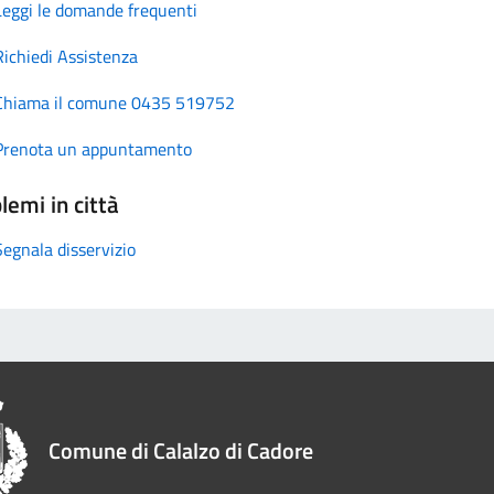
Leggi le domande frequenti
Richiedi Assistenza
Chiama il comune 0435 519752
Prenota un appuntamento
lemi in città
Segnala disservizio
Comune di Calalzo di Cadore