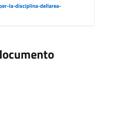
r-la-disciplina-dellarea-
l documento