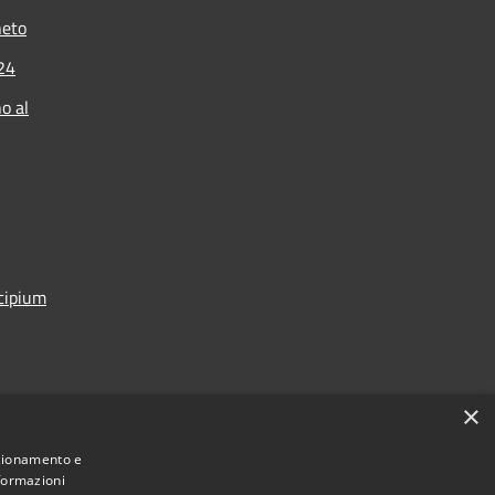
neto
024
o al
icipium
×
nzionamento e
nformazioni